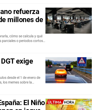
rano refuerza
de millones de
brarla, cómo se calcula y qué
s parciales o periodos cortos…
a DGT exige
ulos desde el 1 de enero de
es, los memes sobre la…
España: El Niño