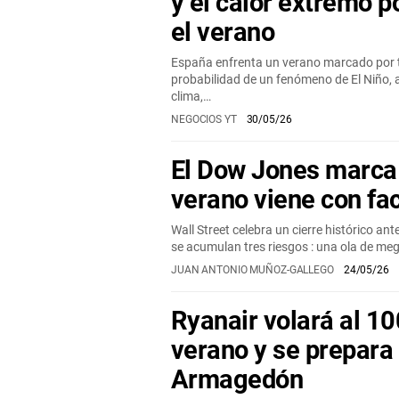
y el calor extremo 
el verano
España enfrenta un verano marcado por t
probabilidad de un fenómeno de El Niño, 
clima,…
NEGOCIOS YT
30/05/26
El Dow Jones marca 
verano viene con fa
Wall Street celebra un cierre histórico an
se acumulan tres riesgos : una ola de meg
JUAN ANTONIO MUÑOZ-GALLEGO
24/05/26
Ryanair volará al 1
verano y se prepara
Armagedón