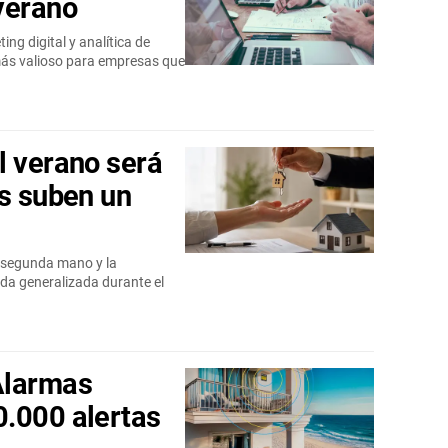
verano
ng digital y analítica de
más valioso para empresas que
l verano será
os suben un
la segunda mano y la
ada generalizada durante el
Alarmas
.000 alertas