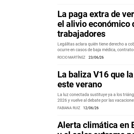
La paga extra de ve
el alivio económico 
trabajadores
Legálitas aclara quién tiene derecho a co
ocurre en casos de baja médica, contrato
ROCIO MARTÍNEZ
23/06/26
La baliza V16 que l
este verano
La luz conectada sustituye ya a los triáng
2026 y vuelve al debate por las vacacion
FABIANA RUIZ
12/06/26
Alerta climática en 