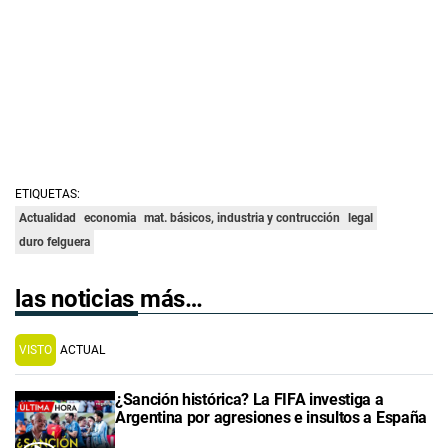
ETIQUETAS:
Actualidad
economia
mat. básicos, industria y contrucción
legal
duro felguera
las noticias más…
VISTO
ACTUAL
¿Sanción histórica? La FIFA investiga a
Argentina por agresiones e insultos a España