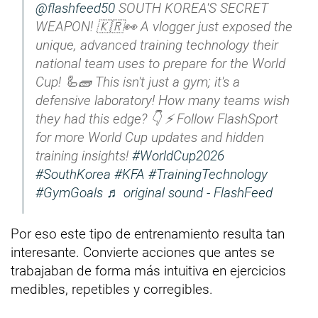
@flashfeed50
SOUTH KOREA'S SECRET
WEAPON! 🇰🇷👀 A vlogger just exposed the
unique, advanced training technology their
national team uses to prepare for the World
Cup! 🦾🧱 This isn't just a gym; it's a
defensive laboratory! How many teams wish
they had this edge? 👇 ⚡️ Follow FlashSport
for more World Cup updates and hidden
training insights!
#WorldCup2026
#SouthKorea
#KFA
#TrainingTechnology
#GymGoals
♬ original sound - FlashFeed
Por eso este tipo de entrenamiento resulta tan
interesante. Convierte acciones que antes se
trabajaban de forma más intuitiva en ejercicios
medibles, repetibles y corregibles.