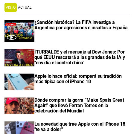
VISTO
ACTUAL
¿Sanción histórica? La FIFA investiga a
Argentina por agresiones e insultos a España
ITURRALDE y el mensaje al Dow Jones: Por
qué EEUU rescatará a las grandes de la IA y
"envidia el control chino"
Apple lo hace oficial: romperá su tradición
más típica con el iPhone 18
Dónde comprar la gorra “Make Spain Great
Again” que llevó Ferran Torres en la
celebración del Mundial
La novedad que trae Apple con el iPhone 18
"te va a doler"