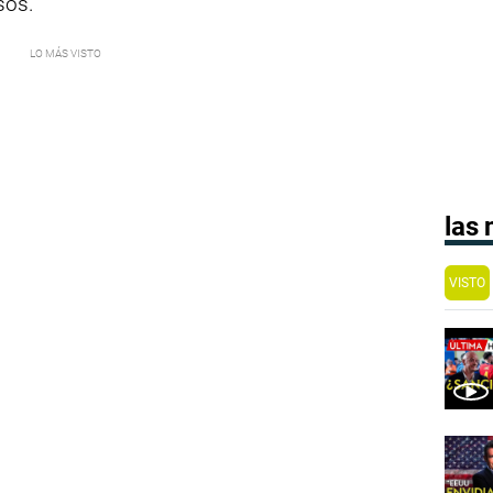
sos.
las
VISTO