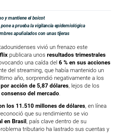
no y mantiene el boicot
 pone a prueba la vigilancia epidemiológica
mbres apuñalados con unas tijeras
tadounidenses vivió un frenazo este
flix
publicara unos
resultados trimestrales
rovocando una caída del
6 % en sus acciones
ante del streaming, que había mantenido un
último año, sorprendió negativamente a los
 por acción de 5,87 dólares
, lejos de los
l consenso del mercado
.
on los 11.510 millones de dólares
, en línea
reconoció que su rendimiento se vio
al en Brasil
, país clave dentro de su
problema tributario ha lastrado sus cuentas y