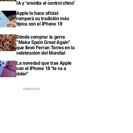
IA y "envidia el control chino"
Apple lo hace oficial:
romperá su tradición más
típica con el iPhone 18
Dónde comprar la gorra
“Make Spain Great Again”
que llevó Ferran Torres en la
celebración del Mundial
La novedad que trae Apple
con el iPhone 18 "te va a
doler"