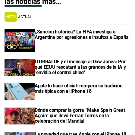
las noticias más…
VISTO
ACTUAL
¿Sanción histórica? La FIFA investiga a
Argentina por agresiones e insultos a España
ITURRALDE y el mensaje al Dow Jones: Por
qué EEUU rescatará a las grandes de la IA y
"envidia el control chino"
Apple lo hace oficial: romperá su tradición
más típica con el iPhone 18
Dónde comprar la gorra “Make Spain Great
Again” que llevó Ferran Torres en la
celebración del Mundial
La novedad que trae Apple con el iPhone 18