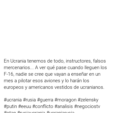
En Ucrania tenemos de todo, instructores, falsos
mercenarios... A ver qué pase cuando lleguen los
F-16, nadie se cree que vayan a enseñar en un
mes a pilotar esos aviones y lo harán los
europeos y americanos vestidos de ucranianos.
#ucrania #rusia #guerra #moragon #zelensky
#putin #eeuu #conflicto #analisis #negociostv
#otan #rusiaucrania #ucraniarusia