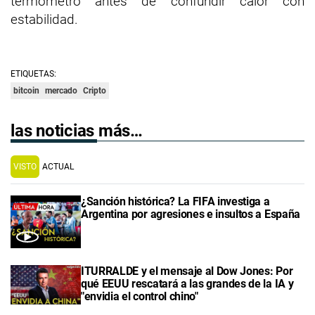
termómetro antes de confundir calor con
estabilidad.
ETIQUETAS:
bitcoin
mercado
Cripto
las noticias más…
VISTO
ACTUAL
¿Sanción histórica? La FIFA investiga a
Argentina por agresiones e insultos a España
ITURRALDE y el mensaje al Dow Jones: Por
qué EEUU rescatará a las grandes de la IA y
"envidia el control chino"