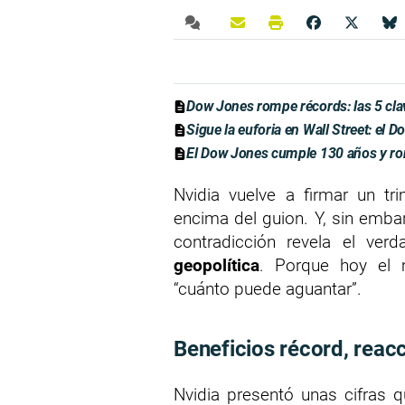
Dow Jones rompe récords: las 5 clave
Sigue la euforia en Wall Street: el
El Dow Jones cumple 130 años y r
Nvidia vuelve a firmar un tr
encima del guion. Y, sin emba
contradicción revela el ver
geopolítica
. Porque hoy el 
“cuánto puede aguantar”.
Beneficios récord, reacc
Nvidia presentó unas cifras q