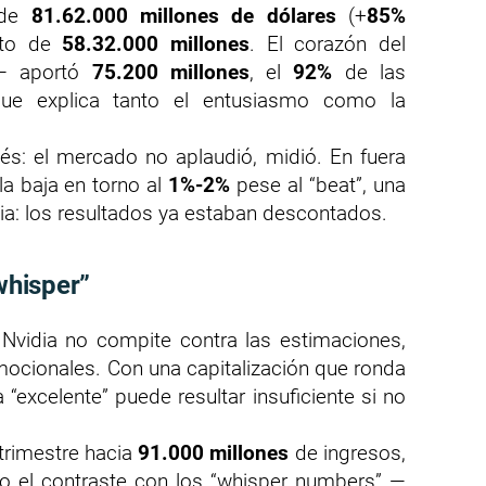
s de
81.62.000 millones de dólares
(+
85%
neto de
58.32.000 millones
. El corazón del
s— aportó
75.200 millones
, el
92%
de las
que explica tanto el entusiasmo como la
és: el mercado no aplaudió, midió. En fuera
la baja en torno al
1%-2%
pese al “beat”, una
dia: los resultados ya estaban descontados.
“whisper”
 Nvidia no compite contra las estimaciones,
mocionales. Con una capitalización que ronda
ra “excelente” puede resultar insuficiente si no
trimestre hacia
91.000 millones
de ingresos,
o el contraste con los “whisper numbers” —