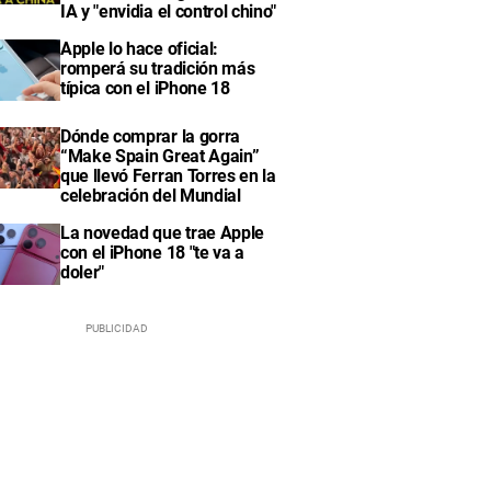
IA y "envidia el control chino"
Apple lo hace oficial:
romperá su tradición más
típica con el iPhone 18
Dónde comprar la gorra
“Make Spain Great Again”
que llevó Ferran Torres en la
celebración del Mundial
La novedad que trae Apple
con el iPhone 18 "te va a
doler"