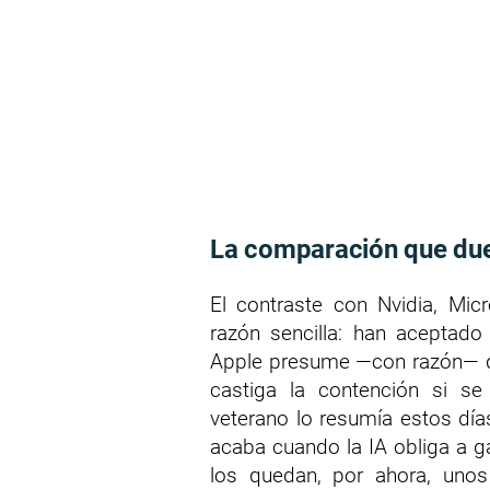
La comparación que du
El contraste con Nvidia, Mic
razón sencilla: han aceptado
Apple presume —con razón— de e
castiga la contención si se 
veterano lo resumía estos días
acaba cuando la IA obliga a ga
los quedan, por ahora, uno