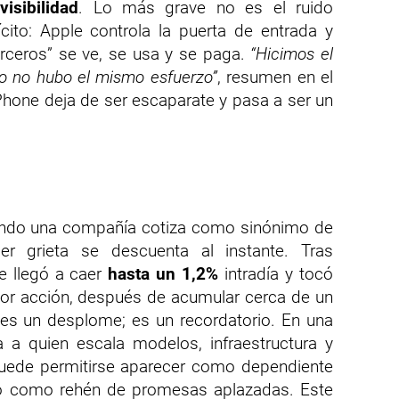
isibilidad
. Lo más grave no es el ruido
ícito: Apple controla la puerta de entrada y
erceros” se ve, se usa y se paga.
“Hicimos el
ado no hubo el mismo esfuerzo”
, resumen en el
 iPhone deja de ser escaparate y pasa a ser un
ando una compañía cotiza como sinónimo de
ier grieta se descuenta al instante. Tras
le llegó a caer
hasta un 1,2%
intradía y tocó
or acción, después de acumular cerca de un
es un desplome; es un recordatorio. En una
 a quien escala modelos, infraestructura y
puede permitirse aparecer como dependiente
 o como rehén de promesas aplazadas. Este