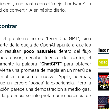
men: ya no basta con el “mejor hardware”; la
de convertir IA en hábito diario.
contrar
: el problema no es “tener ChatGPT”, sino
arte de la queja de OpenAI apunta a que las
las
o resultan
poco naturales
dentro del flujo
nos casos, señalan fuentes del sector, el
VISTO
tamente la palabra
“ChatGPT”
para obtener
onvierte una promesa de magia en un menú de
mortal en consumo masivo. Apple, además,
e un tercero “posea” la experiencia. Pero la
ración parece una demostración a medio gas.
e la potencia se interpreta como ausencia de