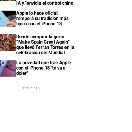
IA y "envidia el control chino"
Apple lo hace oficial:
romperá su tradición más
típica con el iPhone 18
Dónde comprar la gorra
“Make Spain Great Again”
que llevó Ferran Torres en la
celebración del Mundial
La novedad que trae Apple
con el iPhone 18 "te va a
doler"