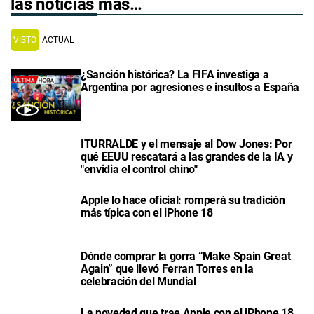
las noticias más…
VISTO
ACTUAL
¿Sanción histórica? La FIFA investiga a
Argentina por agresiones e insultos a España
ITURRALDE y el mensaje al Dow Jones: Por
qué EEUU rescatará a las grandes de la IA y
"envidia el control chino"
Apple lo hace oficial: romperá su tradición
más típica con el iPhone 18
Dónde comprar la gorra “Make Spain Great
Again” que llevó Ferran Torres en la
celebración del Mundial
La novedad que trae Apple con el iPhone 18