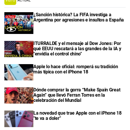
VISTO
ACTUAL
¿Sanción histórica? La FIFA investiga a
Argentina por agresiones e insultos a España
ITURRALDE y el mensaje al Dow Jones: Por
qué EEUU rescatará a las grandes de la IA y
"envidia el control chino"
Apple lo hace oficial: romperá su tradición
más típica con el iPhone 18
Dónde comprar la gorra “Make Spain Great
Again” que llevó Ferran Torres en la
celebración del Mundial
La novedad que trae Apple con el iPhone 18
"te va a doler"