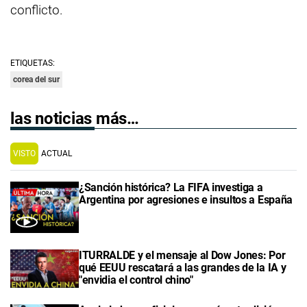
conflicto.
ETIQUETAS:
corea del sur
las noticias más…
VISTO
ACTUAL
¿Sanción histórica? La FIFA investiga a
Argentina por agresiones e insultos a España
ITURRALDE y el mensaje al Dow Jones: Por
qué EEUU rescatará a las grandes de la IA y
"envidia el control chino"