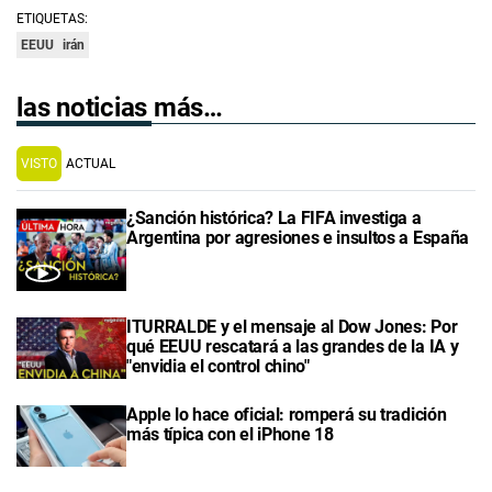
ETIQUETAS:
EEUU
irán
las noticias más…
VISTO
ACTUAL
¿Sanción histórica? La FIFA investiga a
Argentina por agresiones e insultos a España
ITURRALDE y el mensaje al Dow Jones: Por
qué EEUU rescatará a las grandes de la IA y
"envidia el control chino"
Apple lo hace oficial: romperá su tradición
más típica con el iPhone 18