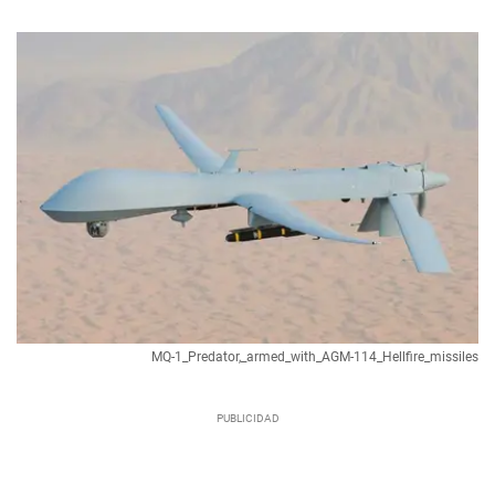
MQ-1_Predator,_armed_with_AGM-114_Hellfire_missiles