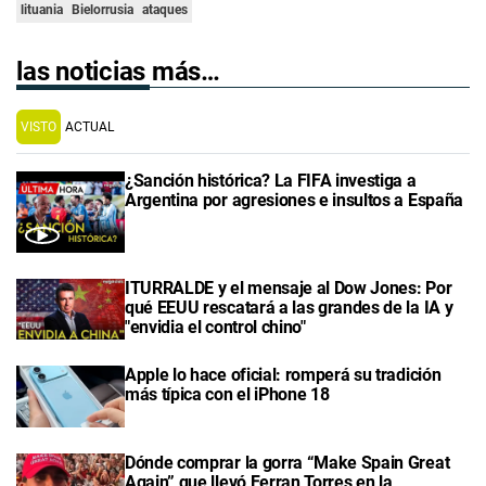
lituania
Bielorrusia
ataques
las noticias más…
VISTO
ACTUAL
¿Sanción histórica? La FIFA investiga a
Argentina por agresiones e insultos a España
ITURRALDE y el mensaje al Dow Jones: Por
qué EEUU rescatará a las grandes de la IA y
"envidia el control chino"
Apple lo hace oficial: romperá su tradición
más típica con el iPhone 18
Dónde comprar la gorra “Make Spain Great
Again” que llevó Ferran Torres en la