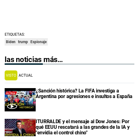
ETIQUETAS:
Biden
trump
Espionaje
las noticias más…
VISTO
ACTUAL
¿Sanción histórica? La FIFA investiga a
Argentina por agresiones e insultos a España
ITURRALDE y el mensaje al Dow Jones: Por
qué EEUU rescatará a las grandes de la IA y
"envidia el control chino"