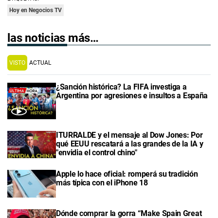
Hoy en Negocios TV
las noticias más…
VISTO
ACTUAL
¿Sanción histórica? La FIFA investiga a
Argentina por agresiones e insultos a España
ITURRALDE y el mensaje al Dow Jones: Por
qué EEUU rescatará a las grandes de la IA y
"envidia el control chino"
Apple lo hace oficial: romperá su tradición
más típica con el iPhone 18
Dónde comprar la gorra “Make Spain Great