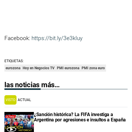
Facebook:
https://bit.ly/3e3kIuy
ETIQUETAS:
eurozona
Hoy en Negocios TV
PMI eurozona
PMI zona euro
las noticias más…
VISTO
ACTUAL
¿Sanción histórica? La FIFA investiga a
Argentina por agresiones e insultos a España