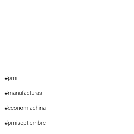
#pmi
#manufacturas
#economiachina
#pmiseptiembre