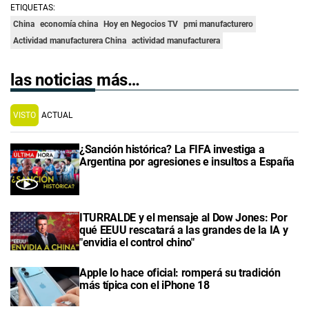
ETIQUETAS:
China
economía china
Hoy en Negocios TV
pmi manufacturero
Actividad manufacturera China
actividad manufacturera
las noticias más…
VISTO
ACTUAL
¿Sanción histórica? La FIFA investiga a
Argentina por agresiones e insultos a España
ITURRALDE y el mensaje al Dow Jones: Por
qué EEUU rescatará a las grandes de la IA y
"envidia el control chino"
Apple lo hace oficial: romperá su tradición
más típica con el iPhone 18