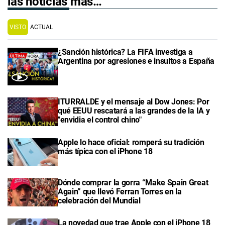
las noticias más…
VISTO
ACTUAL
¿Sanción histórica? La FIFA investiga a
Argentina por agresiones e insultos a España
ITURRALDE y el mensaje al Dow Jones: Por
qué EEUU rescatará a las grandes de la IA y
"envidia el control chino"
Apple lo hace oficial: romperá su tradición
más típica con el iPhone 18
Dónde comprar la gorra “Make Spain Great
Again” que llevó Ferran Torres en la
celebración del Mundial
La novedad que trae Apple con el iPhone 18