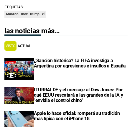
ETIQUETAS:
Amazon
Ibex
trump
xi
las noticias más…
VISTO
ACTUAL
¿Sanción histórica? La FIFA investiga a
Argentina por agresiones e insultos a España
ITURRALDE y el mensaje al Dow Jones: Por
qué EEUU rescatará a las grandes de la IA y
"envidia el control chino"
Apple lo hace oficial: romperá su tradición
más típica con el iPhone 18