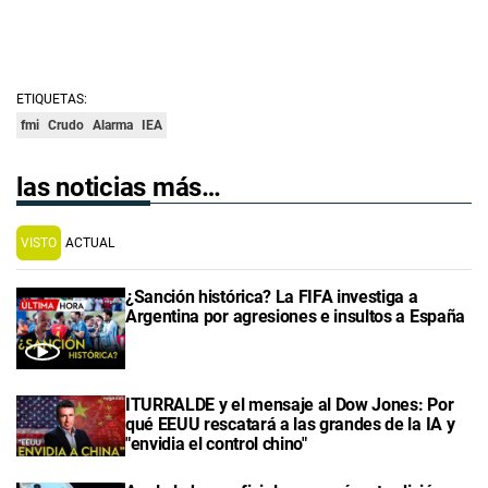
ETIQUETAS:
fmi
Crudo
Alarma
IEA
las noticias más…
VISTO
ACTUAL
¿Sanción histórica? La FIFA investiga a
Argentina por agresiones e insultos a España
ITURRALDE y el mensaje al Dow Jones: Por
qué EEUU rescatará a las grandes de la IA y
"envidia el control chino"