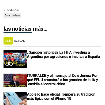
ETIQUETAS:
Asia
bolsas
las noticias más…
VISTO
ACTUAL
¿Sanción histórica? La FIFA investiga a
Argentina por agresiones e insultos a España
ITURRALDE y el mensaje al Dow Jones: Por
qué EEUU rescatará a las grandes de la IA y
"envidia el control chino"
Apple lo hace oficial: romperá su tradición
más típica con el iPhone 18