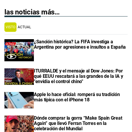
las noticias más…
VISTO
ACTUAL
¿Sanción histórica? La FIFA investiga a
Argentina por agresiones e insultos a España
ITURRALDE y el mensaje al Dow Jones: Por
qué EEUU rescatará a las grandes de la IA y
"envidia el control chino"
Apple lo hace oficial: romperá su tradición
más típica con el iPhone 18
Dónde comprar la gorra “Make Spain Great
Again” que llevó Ferran Torres en la
celebración del Mundial