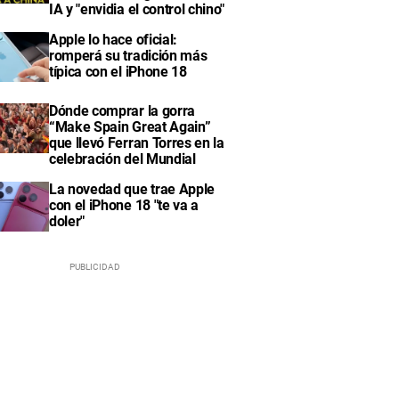
IA y "envidia el control chino"
Apple lo hace oficial:
romperá su tradición más
típica con el iPhone 18
Dónde comprar la gorra
“Make Spain Great Again”
que llevó Ferran Torres en la
celebración del Mundial
La novedad que trae Apple
con el iPhone 18 "te va a
doler"