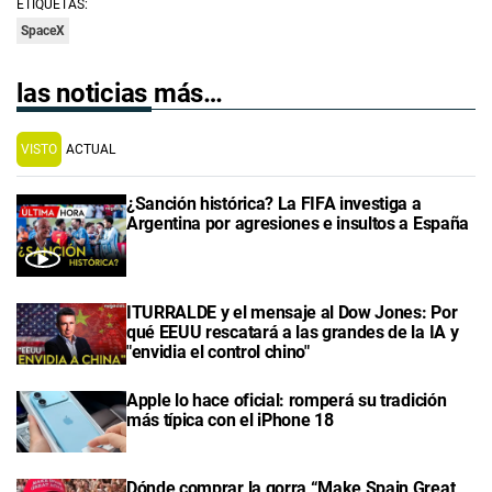
ETIQUETAS:
SpaceX
las noticias más…
VISTO
ACTUAL
¿Sanción histórica? La FIFA investiga a
Argentina por agresiones e insultos a España
ITURRALDE y el mensaje al Dow Jones: Por
qué EEUU rescatará a las grandes de la IA y
"envidia el control chino"
Apple lo hace oficial: romperá su tradición
más típica con el iPhone 18
Dónde comprar la gorra “Make Spain Great