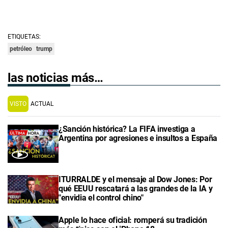
ETIQUETAS:
petróleo
trump
las noticias más…
VISTO
ACTUAL
¿Sanción histórica? La FIFA investiga a
Argentina por agresiones e insultos a España
ITURRALDE y el mensaje al Dow Jones: Por
qué EEUU rescatará a las grandes de la IA y
"envidia el control chino"
Apple lo hace oficial: romperá su tradición