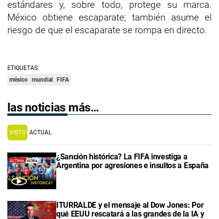
estándares y, sobre todo, protege su marca.
México obtiene escaparate; también asume el
riesgo de que el escaparate se rompa en directo.
ETIQUETAS:
méxico
mundial
FIFA
las noticias más…
VISTO
ACTUAL
¿Sanción histórica? La FIFA investiga a
Argentina por agresiones e insultos a España
ITURRALDE y el mensaje al Dow Jones: Por
qué EEUU rescatará a las grandes de la IA y