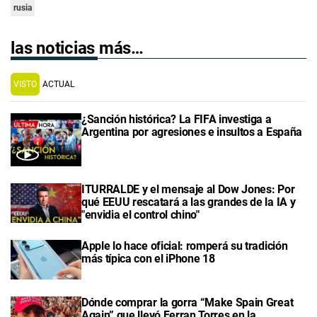
rusia
las noticias más…
VISTO
ACTUAL
¿Sanción histórica? La FIFA investiga a
Argentina por agresiones e insultos a España
ITURRALDE y el mensaje al Dow Jones: Por
qué EEUU rescatará a las grandes de la IA y
"envidia el control chino"
Apple lo hace oficial: romperá su tradición
más típica con el iPhone 18
Dónde comprar la gorra “Make Spain Great
Again” que llevó Ferran Torres en la