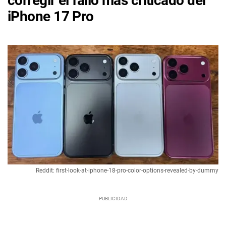
corregir el fallo más criticado del
iPhone 17 Pro
Reddit: first-look-at-iphone-18-pro-color-options-revealed-by-dummy