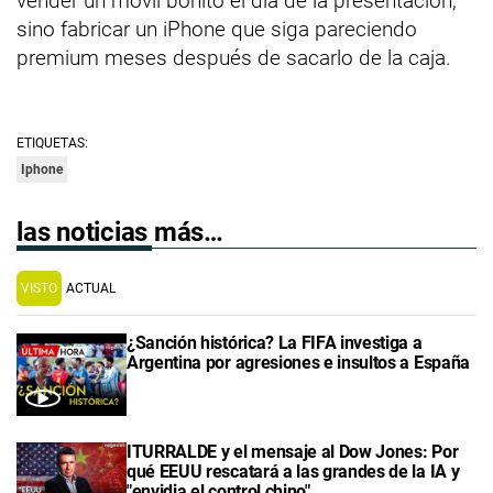
vender un móvil bonito el día de la presentación,
sino fabricar un iPhone que siga pareciendo
premium meses después de sacarlo de la caja.
ETIQUETAS:
Iphone
las noticias más…
VISTO
ACTUAL
¿Sanción histórica? La FIFA investiga a
Argentina por agresiones e insultos a España
ITURRALDE y el mensaje al Dow Jones: Por
qué EEUU rescatará a las grandes de la IA y
"envidia el control chino"