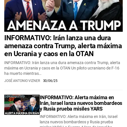
INFORMATIVO: Irán lanza una dura
amenaza contra Trump, alerta máxima
en Ucrania y caos en la OTAN
INFORMATIVO: Irán lanza una dura amenaza contra Trump, alerta
máxima en Ucrania y caos en la OTAN Un piloto ucraniano de F-16
ha muerto mientras…
JOSÉ ANTONIO VIZNER
30/06/25
INFORMATIVO: Alerta máxima en
Irán, Israel lanza nuevos bombardeos
y Rusia prueba misiles YARS
INFORMATIVO: Alerta máxima en Irán, Israel
lanza nuevos bombardeos y Rusia prueba