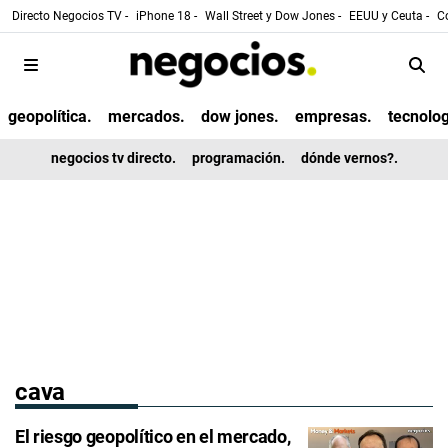
Directo Negocios TV -
iPhone 18 -
Wall Street y Dow Jones -
EEUU y Ceuta -
Co
geopolítica.
mercados.
dow jones.
empresas.
tecnolog
negocios tv directo.
programación.
dónde vernos?.
cava
El riesgo geopolítico en el mercado,