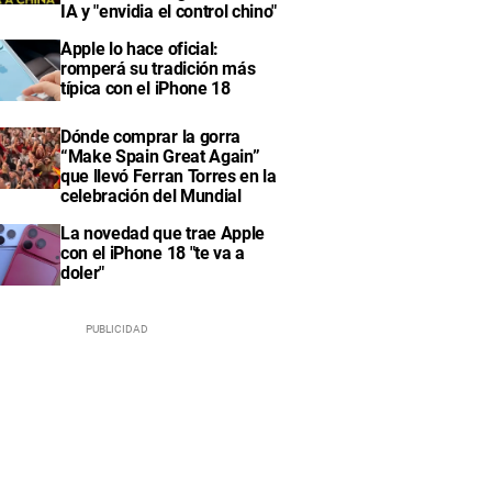
IA y "envidia el control chino"
Apple lo hace oficial:
romperá su tradición más
típica con el iPhone 18
Dónde comprar la gorra
“Make Spain Great Again”
que llevó Ferran Torres en la
celebración del Mundial
La novedad que trae Apple
con el iPhone 18 "te va a
doler"