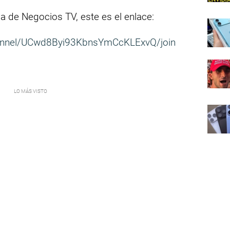
ia de Negocios TV, este es el enlace:
annel/UCwd8Byi93KbnsYmCcKLExvQ/join