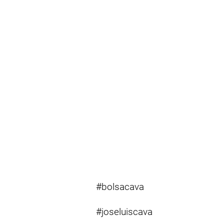
#bolsacava
#joseluiscava