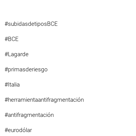
#subidasdetiposBCE
#BCE
#Lagarde
#primasderiesgo
#Italia
#herramientaantifragmentación
#antifragmentación
#eurodólar