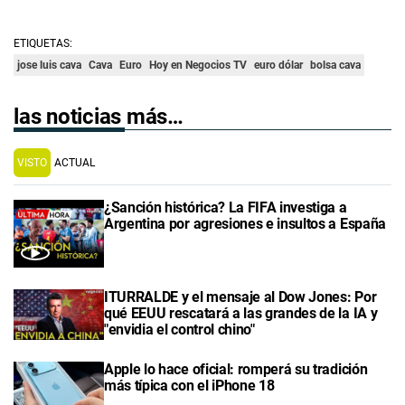
ETIQUETAS:
jose luis cava
Cava
Euro
Hoy en Negocios TV
euro dólar
bolsa cava
las noticias más…
VISTO
ACTUAL
¿Sanción histórica? La FIFA investiga a
Argentina por agresiones e insultos a España
ITURRALDE y el mensaje al Dow Jones: Por
qué EEUU rescatará a las grandes de la IA y
"envidia el control chino"
Apple lo hace oficial: romperá su tradición
más típica con el iPhone 18