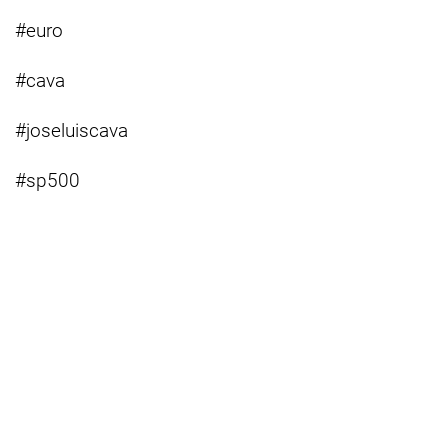
#euro
#cava
#joseluiscava
#sp500