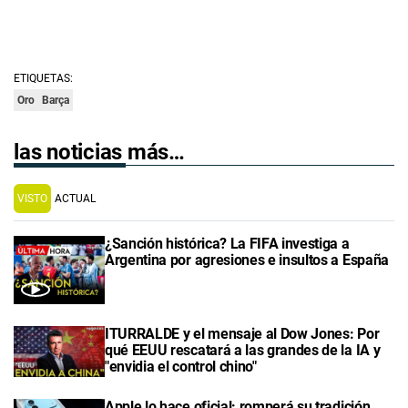
ETIQUETAS:
Oro
Barça
las noticias más…
VISTO
ACTUAL
¿Sanción histórica? La FIFA investiga a
Argentina por agresiones e insultos a España
ITURRALDE y el mensaje al Dow Jones: Por
qué EEUU rescatará a las grandes de la IA y
"envidia el control chino"
Apple lo hace oficial: romperá su tradición