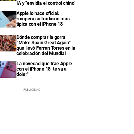
IA y "envidia el control chino"
Apple lo hace oficial:
romperá su tradición más
típica con el iPhone 18
Dónde comprar la gorra
“Make Spain Great Again”
que llevó Ferran Torres en la
celebración del Mundial
La novedad que trae Apple
con el iPhone 18 "te va a
doler"