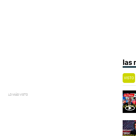
las
VISTO