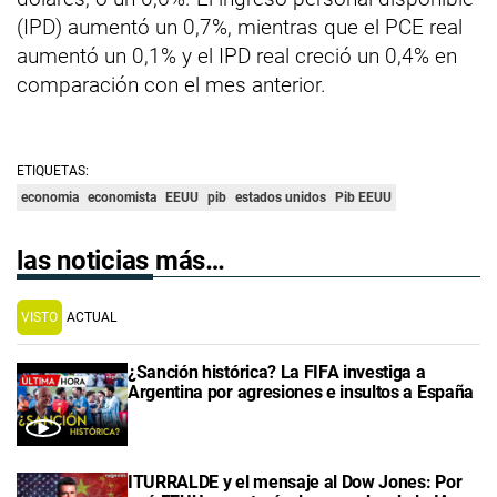
(IPD) aumentó un 0,7%, mientras que el PCE real
aumentó un 0,1% y el IPD real creció un 0,4% en
comparación con el mes anterior.
ETIQUETAS:
economia
economista
EEUU
pib
estados unidos
Pib EEUU
las noticias más…
VISTO
ACTUAL
¿Sanción histórica? La FIFA investiga a
Argentina por agresiones e insultos a España
ITURRALDE y el mensaje al Dow Jones: Por