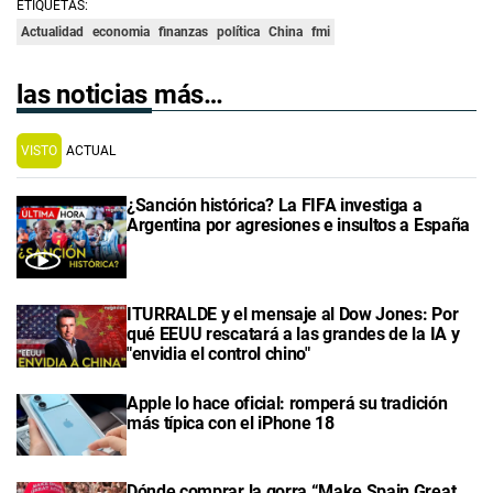
ETIQUETAS:
Actualidad
economia
finanzas
política
China
fmi
las noticias más…
VISTO
ACTUAL
¿Sanción histórica? La FIFA investiga a
Argentina por agresiones e insultos a España
ITURRALDE y el mensaje al Dow Jones: Por
qué EEUU rescatará a las grandes de la IA y
"envidia el control chino"
Apple lo hace oficial: romperá su tradición
más típica con el iPhone 18
Dónde comprar la gorra “Make Spain Great