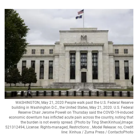
WASHINGTON, May 21, 2020 People walk past the U.S. Federal Reserve
building in Washington D.C., the United States, May 21, 2020. U.S. Federal
Reserve Chair Jerome Powell on Thursday said the COVID-19-induced
economic downturn has inflicted acute pain across the country, noting that
the burden is not evenly spread. (Photo by Ting ShenXinhua),Image:
521312494, License: Rights-managed, Restrictions: , Model Release: no, Credit
line: Xinhua / Zuma Press / ContactoPhoto