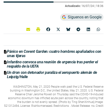
Actualizado:
16/07/24 |
18:36
Síguenos en Google
Pánico en Covent Garden: cuatro hombres apuñalados con
unas tijeras
Infantino convoca una reunión de urgencia tras perder el
respaldo de la UEFA
Un dron con detonador paraliza el aeropuerto alemán de
Leipzig/Halle
WASHINGTON, May 21, 2020 People walk past the U.S. Federal Reserve
building in Washington D.C., the United States, May 21, 2020. U.S. Federal
Reserve Chair Jerome Powell on Thursday said the COVID-19-induced
economic downturn has inflicted acute pain across the country, noting that
the burden is not evenly spread. (Photo by Ting ShenXinhua),Image:
521312494, License: Rights-managed, Restrictions: , Model Release: no, Credit