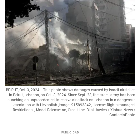
BEIRUT, Oct. 3, 2024 -- This photo shows damages caused by Israeli airstrikes
in Beirut, Lebanon, on Oct. 3, 2024. Since Sept. 23, the Israeli army has been
launching an unprecedented, intensive air attack on Lebanon in a dangerous
escalation with Hezbollah.,Image: 915893842, License: Rights-managed,
Restrictions: , Model Release: no, Credit line: Bilal Jawich / Xinhua News /
ContactoPhoto