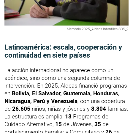
Memoria 2025_Aldeas Infantiles SOS_2
Latinoamérica: escala, cooperación y
continuidad en siete países
La acción internacional no aparece como un
apéndice, sino como una segunda columna de
intervención. En 2025, Aldeas financió programas
en
Bolivia, El Salvador, Guatemala, Honduras,
Nicaragua, Perú y Venezuela
, con una cobertura
de
26.605
niños, niñas y jóvenes y
8.804
familias.
La estructura es amplia:
13
Programas de
Cuidado Alternativo,
15
de Jóvenes,
35
de
Fortalecimiento Familiar y Comunitario y
26
de