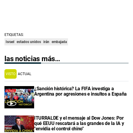
ETIQUETAS:
Israel
estados unidos
irán
embajada
las noticias más…
VISTO
ACTUAL
¿Sanción histórica? La FIFA investiga a
Argentina por agresiones e insultos a España
ITURRALDE y el mensaje al Dow Jones: Por
qué EEUU rescatará a las grandes de la IA y
"envidia el control chino"