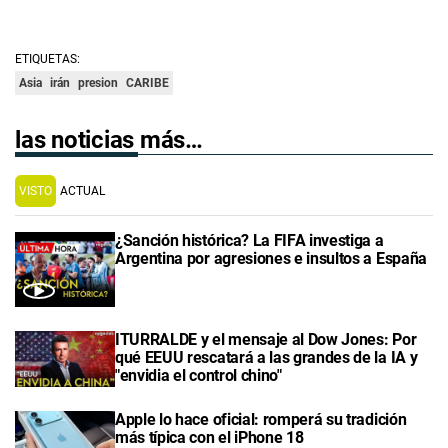
ETIQUETAS:
Asia
irán
presion
CARIBE
las noticias más…
VISTO
ACTUAL
¿Sanción histórica? La FIFA investiga a
Argentina por agresiones e insultos a España
ITURRALDE y el mensaje al Dow Jones: Por
qué EEUU rescatará a las grandes de la IA y
"envidia el control chino"
Apple lo hace oficial: romperá su tradición
más típica con el iPhone 18