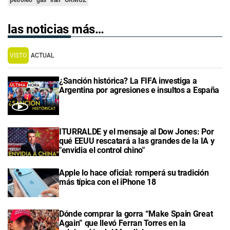
las noticias más…
VISTO
ACTUAL
¿Sanción histórica? La FIFA investiga a
Argentina por agresiones e insultos a España
ITURRALDE y el mensaje al Dow Jones: Por
qué EEUU rescatará a las grandes de la IA y
"envidia el control chino"
Apple lo hace oficial: romperá su tradición
más típica con el iPhone 18
Dónde comprar la gorra “Make Spain Great
Again” que llevó Ferran Torres en la