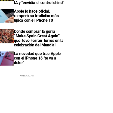
IA y "envidia el control chino"
Apple lo hace oficial:
romperá su tradición más
típica con el iPhone 18
Dónde comprar la gorra
“Make Spain Great Again”
que llevó Ferran Torres en la
celebración del Mundial
La novedad que trae Apple
con el iPhone 18 "te va a
doler"