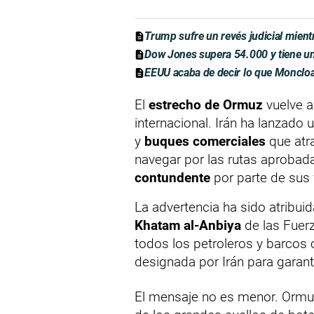
Trump sufre un revés judicial mien
Dow Jones supera 54.000 y tiene una
EEUU acaba de decir lo que Moncloa
El
estrecho de Ormuz
vuelve a 
internacional. Irán ha lanzado
y
buques comerciales
que atra
navegar por las rutas aprobad
contundente
por parte de sus
La advertencia ha sido atribuid
Khatam al-Anbiya
de las Fuer
todos los petroleros y barcos c
designada por Irán para garanti
El mensaje no es menor. Ormuz