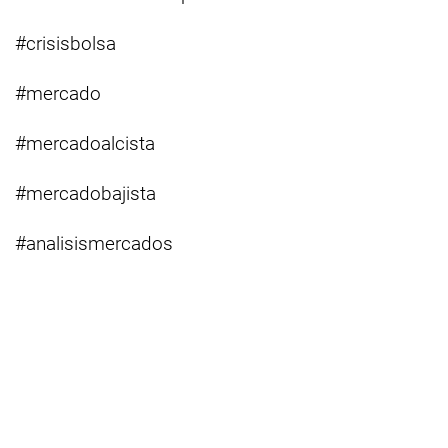
#crisisbolsa
#mercado
#mercadoalcista
#mercadobajista
#analisismercados