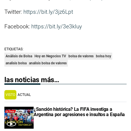
Twitter:
https://bit.ly/3jz6Lpt
Facebook:
https://bit.ly/3e3kIuy
ETIQUETAS:
Análisis de Bolsa
Hoy en Negocios TV
bolsa de valores
bolsa hoy
analisis bolsa
analisis bolsa de valores
las noticias más…
VISTO
ACTUAL
¿Sanción histórica? La FIFA investiga a
Argentina por agresiones e insultos a España