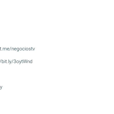
/t.me/negociostv
//bit.ly/3oytWnd
uy