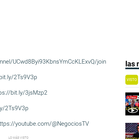
annel/UCwd8Byi93KbnsYmCcKLExvQ/join
las
/bit.ly/2Ts9V3p
VISTO
ps://bit.ly/3jsMzp2
.ly/2Ts9V3p
ttps://youtube.com/@NegociosTV