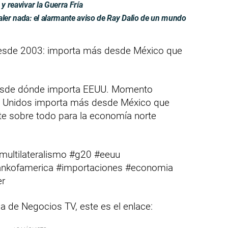
y reavivar la Guerra Fría
aler nada: el alarmante aviso de Ray Dalio de un mundo
esde 2003: importa más desde México que
esde dónde importa EEUU. Momento
s Unidos importa más desde México que
te sobre todo para la economía norte
multilateralismo #g20 #eeuu
bankofamerica #importaciones #economia
er
ia de Negocios TV, este es el enlace: