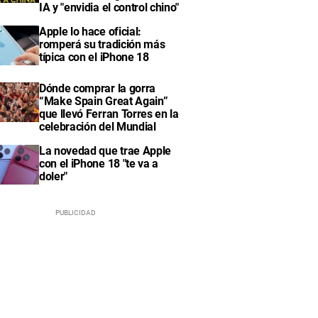
IA y "envidia el control chino"
Apple lo hace oficial:
romperá su tradición más
típica con el iPhone 18
Dónde comprar la gorra
“Make Spain Great Again”
que llevó Ferran Torres en la
celebración del Mundial
La novedad que trae Apple
con el iPhone 18 "te va a
doler"