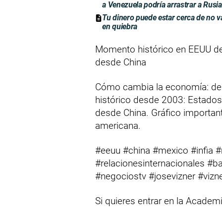
a Venezuela podría arrastrar a Rusia 
Tu dinero puede estar cerca de no v
en quiebra
Momento histórico en EEUU d
desde China
Cómo cambia la economía: d
histórico desde 2003: Estado
desde China. Gráfico importan
americana.
#eeuu #china #mexico #infia #
#relacionesinternacionales #
#negociostv #josevizner #vizn
Si quieres entrar en la Academ