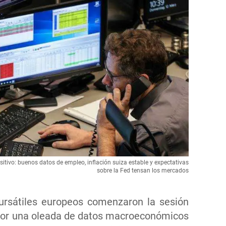
vo: buenos datos de empleo, inflación suiza estable y expectativas
sobre la Fed tensan los mercados
ursátiles europeos comenzaron la sesión
por una oleada de datos macroeconómicos