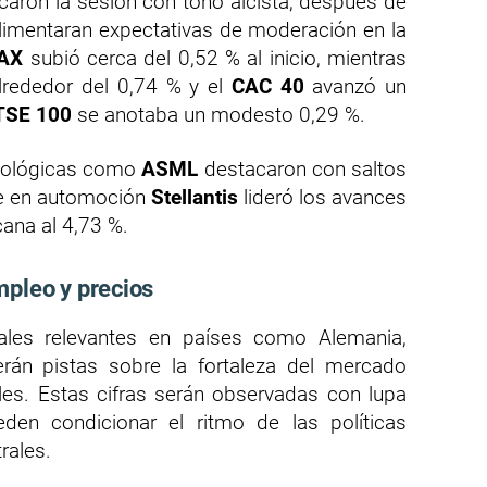
aron la sesión con tono alcista, después de
alimentaran expectativas de moderación en la
AX
subió cerca del 0,52 % al inicio, mientras
rededor del 0,74 % y el
CAC 40
avanzó un
TSE 100
se anotaba un modesto 0,29 %.
ecnológicas como
ASML
destacaron con saltos
ue en automoción
Stellantis
lideró los avances
ana al 4,73 %.
mpleo y precios
ales relevantes en países como Alemania,
rán pistas sobre la fortaleza del mercado
ales. Estas cifras serán observadas con lupa
den condicionar el ritmo de las políticas
rales.