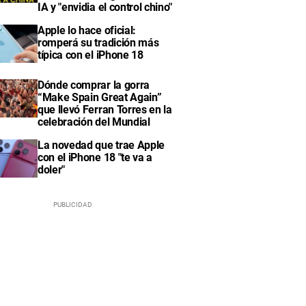
IA y "envidia el control chino"
Apple lo hace oficial:
romperá su tradición más
típica con el iPhone 18
Dónde comprar la gorra
“Make Spain Great Again”
que llevó Ferran Torres en la
celebración del Mundial
La novedad que trae Apple
con el iPhone 18 "te va a
doler"