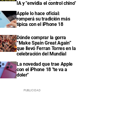
IA y "envidia el control chino"
Apple lo hace oficial:
romperá su tradición más
típica con el iPhone 18
Dónde comprar la gorra
“Make Spain Great Again”
que llevó Ferran Torres en la
celebración del Mundial
La novedad que trae Apple
con el iPhone 18 "te va a
doler"