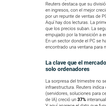
Reuters destaca que su divisi
en ingresos, con el mejor crec
por un repunte de ventas de P
Aquí hay dos lecturas. La pri
que los precios suban. La segu
empujado por la transición a 
En un sector donde el PC se ha
encontrado una ventana para m
La clave que el mercado
solo ordenadores
La sorpresa del trimestre no se
infraestructura. Reuters indic
(servidores, soluciones para 
de IA) creció un
37%
interanual
Y aquí aparece el dato que fu