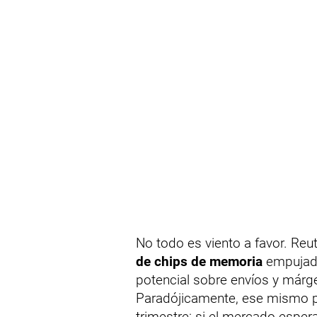
No todo es viento a favor. Reu
de chips de memoria
empujada
potencial sobre envíos y márg
Paradójicamente, ese mismo p
trimestre: si el mercado esper