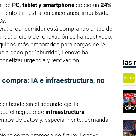
ón de
PC, tablet y smartphone
creció un
24%
imiento trimestral en cinco años, impulsado
Cs.
mera: el consumidor está comprando antes de
nda: el ciclo de renovación se ha reactivado,
equipos más preparados para cargas de IA.
bía dado por “aburrido”, Lenovo ha
onetizar urgencia y renovación.
las
VISTO
 compra: IA e infraestructura, no
 entiende sin el segundo eje: la
a que el negocio de
infraestructura
centros de datos y, especialmente, demanda
.
nciona como promesa de futuro: Lenovo