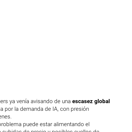
ters ya venía avisando de una
escasez global
 por la demanda de IA, con presión
enes.
roblema puede estar alimentando el
a subidas de precio y posibles cuellos de