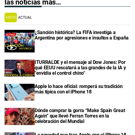
las noticias más…
VISTO
ACTUAL
¿Sanción histórica? La FIFA investiga a
Argentina por agresiones e insultos a España
ITURRALDE y el mensaje al Dow Jones: Por
qué EEUU rescatará a las grandes de la IA y
"envidia el control chino"
Apple lo hace oficial: romperá su tradición
más típica con el iPhone 18
Dónde comprar la gorra “Make Spain Great
Again” que llevó Ferran Torres en la
celebración del Mundial
La novedad que trae Apple con el iPhone 18