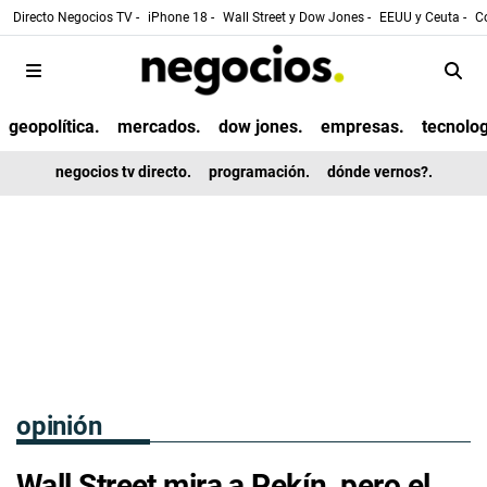
Directo Negocios TV -
iPhone 18 -
Wall Street y Dow Jones -
EEUU y Ceuta -
Co
geopolítica.
mercados.
dow jones.
empresas.
tecnolog
negocios tv directo.
programación.
dónde vernos?.
opinión
Wall Street mira a Pekín, pero el