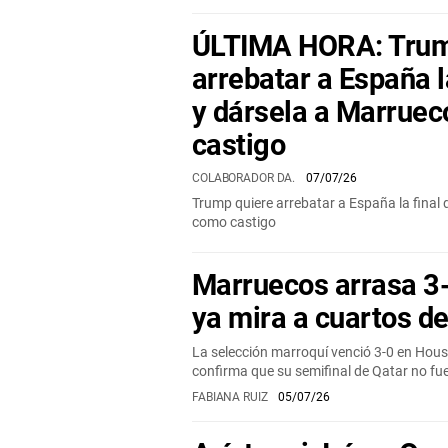
ÚLTIMA HORA: Trum
arrebatar a España l
y dársela a Marrue
castigo
COLABORADOR DA.
07/07/26
Trump quiere arrebatar a España la final
como castigo
Marruecos arrasa 3
ya mira a cuartos d
La selección marroquí venció 3-0 en Hous
confirma que su semifinal de Qatar no fu
FABIANA RUIZ
05/07/26