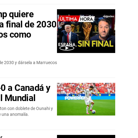
p quiere
a final de 2030
cos como
 de 2030 y dársela a Marruecos
-0 a Canadá y
el Mundial
ton con doblete de Ounahi y
e una anomalía.