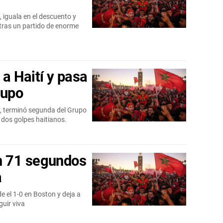
, iguala en el descuento y
s tras un partido de enorme
a Haití y pasa
rupo
a, terminó segunda del Grupo
a dos golpes haitianos.
n 71 segundos
a
e el 1-0 en Boston y deja a
guir viva