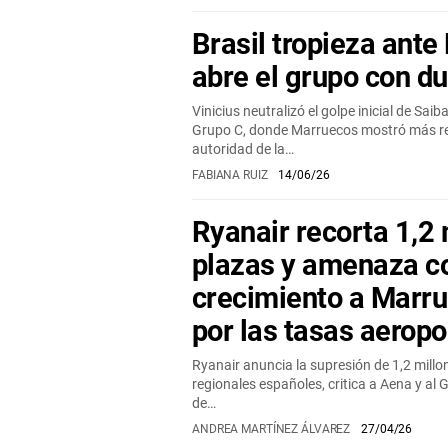
Brasil tropieza ante
abre el grupo con d
Vinicius neutralizó el golpe inicial de Saib
Grupo C, donde Marruecos mostró más re
autoridad de la…
FABIANA RUIZ
14/06/26
Ryanair recorta 1,2 
plazas y amenaza co
crecimiento a Marrue
por las tasas aeropo
Ryanair anuncia la supresión de 1,2 mill
regionales españoles, critica a Aena y al 
de…
ANDREA MARTÍNEZ ÁLVAREZ
27/04/26