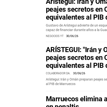
Arístegui: Irán y O
peajes secretos en
equivalentes al PIB
Gustavo de Arístegui advierte de un esq
capaz de financiar durante años a la Gua
NEGOCIOS YT
30/06/26
ARÍSTEGUI: "Irán y
peajes secretos en
equivalentes al PIB
COLABORADOR DA.
30/06/26
Arístegui: Irán y Omán preparan peajes s
al PIB de Marruecos
Marruecos elimina a
en penaltis