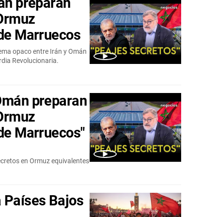
mán preparan
 Ormuz
 de Marruecos
uema opaco entre Irán y Omán
rdia Revolucionaria.
 Omán preparan
 Ormuz
 de Marruecos"
ecretos en Ormuz equivalentes
 Países Bajos