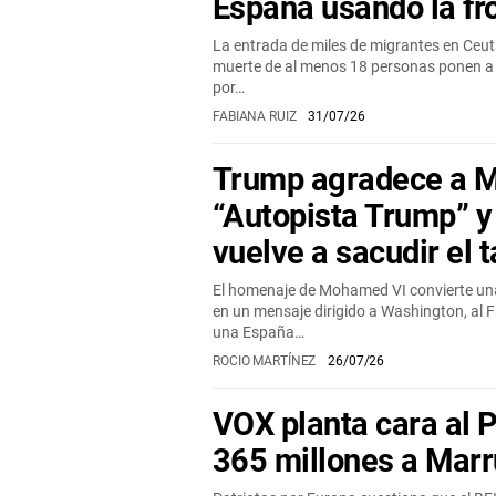
España usando la fr
La entrada de miles de migrantes en Ceuta,
muerte de al menos 18 personas ponen a 
por…
FABIANA RUIZ
31/07/26
Trump agradece a M
“Autopista Trump” 
vuelve a sacudir el 
El homenaje de Mohamed VI convierte una
en un mensaje dirigido a Washington, al F
una España…
ROCIO MARTÍNEZ
26/07/26
VOX planta cara al 
365 millones a Mar