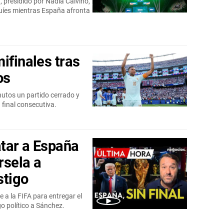
, presidido por Nadia Calviño,
quíes mientras España afronta
ifinales tras
os
utos un partido cerrado y
 final consecutiva.
tar a España
rsela a
tigo
 a la FIFA para entregar el
o político a Sánchez.